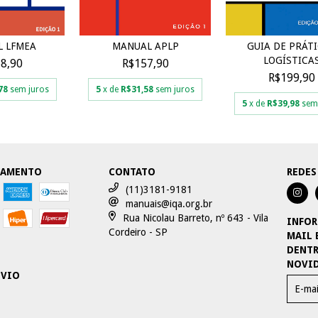
 LFMEA
MANUAL APLP
GUIA DE PRÁT
LOGÍSTICA
8,90
R$157,90
R$199,90
78
sem juros
5
x de
R$31,58
sem juros
5
x de
R$39,98
sem
GAMENTO
CONTATO
REDES
(11)3181-9181
manuais@iqa.org.br
Rua Nicolau Barreto, nº 643 - Vila
INFOR
Cordeiro - SP
MAIL 
DENTR
NOVID
NVIO