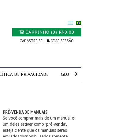
CARRINHO
(
0
)
R$0,00
CADASTRE-SE
INICIAR SESSÃO
LÍTICA DE PRIVACIDADE
GLOSSÁRIO ONLINE VDA QMC
PRÉ-VENDA DE MANUAIS
Se você comprar mais de um manual e
um deles estiver como 'pré-venda',
esteja ciente que os manuais serão
enviados/disponibilizados somente